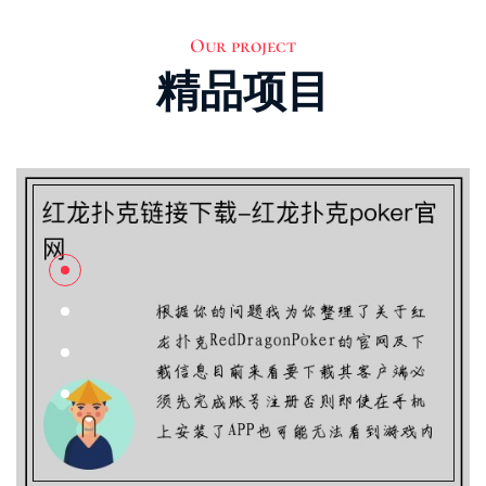
红龙扑克（Red Dragon Poker Tour）近年来的赛事规模和
Our project
影响力不断提升，成为了许多扑克爱好者关注的平台。下面
精品项目
我为你梳理了从注册、下载到安装的完整指南。 应用下载与
安装 你可以参照以下的...
红龙扑克哪个牌子好 红龙扑克品牌对决：谁能成
为你的牌桌首选？
在挑选红龙扑克平台时，关键在于明确你的核心需求：是偏
爱经典纯粹的牌局体验，还是更看重热闹丰富的社交与赛
事。为了让你能快速把握两者的区别，下面这个表格从多个
维度对红龙扑克和GG扑克进行了细致的对比。 ...
全民农场扑克牌抽红龙,全民农场扑克牌怎么获得
您好！您提到了“全民农场”中的扑克牌和“红龙”，这是一个非
常经典的游戏内活动。下面我为您详细解答如何获得扑克
牌，以及关于抽“红龙”的详细信息。 全民农场扑克牌的主要