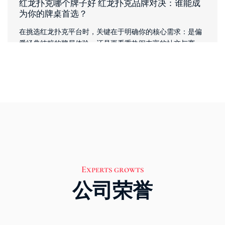
红龙扑克哪个牌子好 红龙扑克品牌对决：谁能成
为你的牌桌首选？
在挑选红龙扑克平台时，关键在于明确你的核心需求：是偏
爱经典纯粹的牌局体验，还是更看重热闹丰富的社交与赛
事。为了让你能快速把握两者的区别，下面这个表格从多个
维度对红龙扑克和GG扑克进行了细致的对比。 ...
全民农场扑克牌抽红龙,全民农场扑克牌怎么获得
您好！您提到了“全民农场”中的扑克牌和“红龙”，这是一个非
常经典的游戏内活动。下面我为您详细解答如何获得扑克
牌，以及关于抽“红龙”的详细信息。 全民农场扑克牌的主要
获取途径 扑克牌是游戏内一个周期性活...
Experts growts
公司荣誉
红龙扑克链接下载-红龙扑克poker官网
根据你的问题，我为你整理了关于红龙扑克（Red Dragon
Poker）的官网及下载信息。目前来看，要下载其客户端，