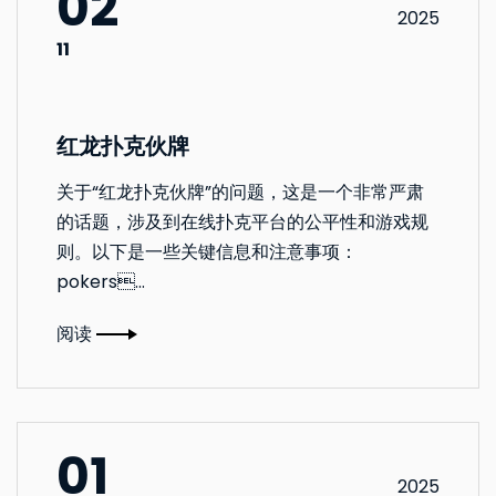
02
2025
11
红龙扑克伙牌
关于“红龙扑克伙牌”的问题，这是一个非常严肃
的话题，涉及到在线扑克平台的公平性和游戏规
则。以下是一些关键信息和注意事项：
pokers...
阅读
01
2025