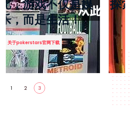
探索未知，征服虚拟世
界。
精品项目