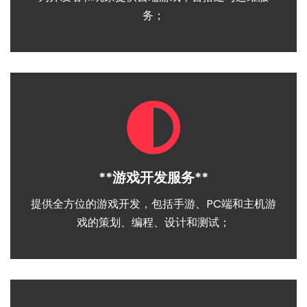
务；
**游戏开发服务**
提供全方位的游戏开发，包括手游、PC端和主机游
戏的策划、编程、设计和测试；