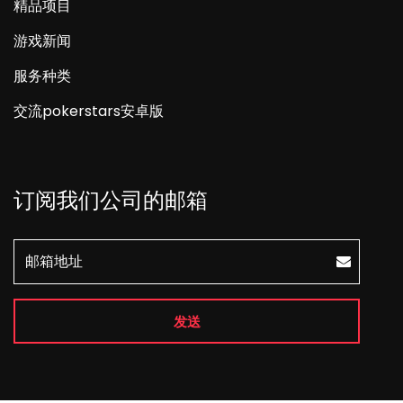
精品项目
游戏新闻
服务种类
交流pokerstars安卓版
订阅我们公司的邮箱
发送