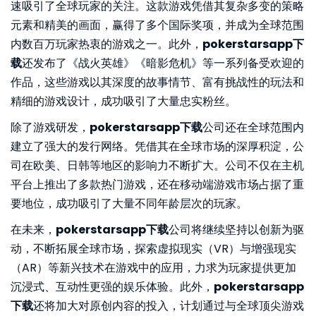
速吸引了全球玩家的关注。这款游戏凭借其复杂多变的策略
元素和精美的画面，赢得了多个国际奖项，并成为全球范围
内数百万玩家热衷的游戏之一。此外，
pokerstarsapp下
载
还发布了《战火英雄》《暗影危机》等一系列备受欢迎的
作品，这些游戏以其深度的故事情节、富有挑战性的玩法和
精细的游戏设计，成功吸引了大量忠实粉丝。
除了游戏研发，
pokerstarsapp下载
公司还在全球范围内
建立了强大的发行网络。凭借其在全球市场的深厚积淀，公
司在欧美、日韩等地区的影响力不断扩大。公司不仅在主机
平台上推出了多款热门游戏，还在移动端游戏市场占据了重
要地位，成功吸引了大量不同年龄层次的玩家。
在未来，
pokerstarsapp下载
公司将继续坚持以创新为驱
动，不断拓展全球市场，探索虚拟现实（VR）与增强现实
（AR）等新兴技术在游戏中的应用，力求为玩家提供更加
沉浸式、互动性更强的娱乐体验。此外，
pokerstarsapp
下载
还将加大对原创内容的投入，计划通过与全球顶尖游戏