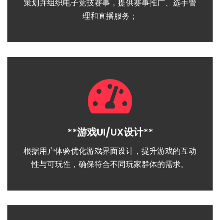
策划并组织电子竞技赛事，提供赛事推广、选手管
理和直播服务；
**游戏UI/UX设计**
根据用户体验优化游戏界面设计，提升游戏的互动
性与可玩性，确保符合不同玩家群体的需求。