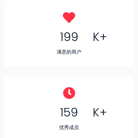
必须先完成账号注册，否则即使在手机上安装了APP也可能
无法看到游戏内容。 官方下...
红龙扑克注册下载;红龙扑克：快速注册与下载指
199
南
红龙扑克（Red Dragon Poker Tour）近年来的赛事规模和
满意的用户
影响力不断提升，成为了许多扑克爱好者关注的平台。下面
我为你梳理了从注册、下载到安装的完整指南。 应用下载与
安装 你可以参照以下的...
红龙扑克哪个牌子好 红龙扑克品牌对决：谁能成
为你的牌桌首选？
159
在挑选红龙扑克平台时，关键在于明确你的核心需求：是偏
爱经典纯粹的牌局体验，还是更看重热闹丰富的社交与赛
事。为了让你能快速把握两者的区别，下面这个表格从多个
优秀成员
维度对红龙扑克和GG扑克进行了细致的对比。 ...