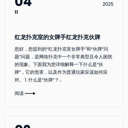
04
2025
11
红龙扑克室的女牌手红龙扑克伙牌
您好，您提到的“红龙扑克室女牌手”和“伙牌”问
题”问题，是网络扑克中一个非常典型且令人困扰
的现象。下面我为您详细解释一下什么是“伙
牌”，它的危害，以及作为普通玩家应该如何应
对。 1. 什么是“伙牌”？...
阅读